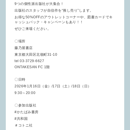
9つの個性派出版社が大集合！
出版社のスタッフが自信作を“推し売り”します。
お得な50%OFFのアウトレットコーナーや、図書カードでキ
ャッシュバック・キャンペーンもあり！！
ぜひご来場ください。
〇場所
藤乃屋書店
東京都大田区北嶺町31-10
tel 03-3729-6627
ONTAKESAN FC 1階
〇日時
2026年1月16日（金）/17日（土）/18日（日）
9:30～20:00
〇参加出版社
#かたばみ書房
#共和国
＃コトニ社