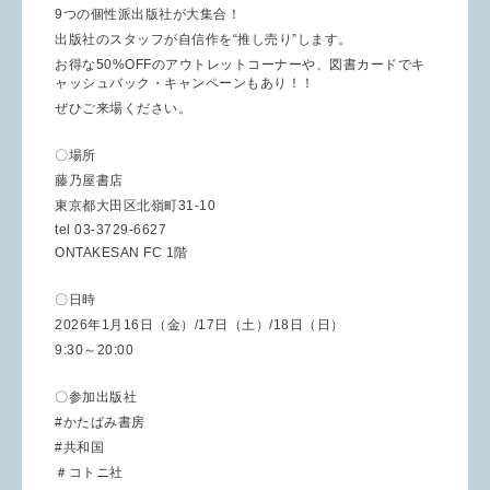
9つの個性派出版社が大集合！
出版社のスタッフが自信作を“推し売り”します。
お得な50%OFFのアウトレットコーナーや、図書カードでキ
ャッシュバック・キャンペーンもあり！！
ぜひご来場ください。
〇場所
藤乃屋書店
東京都大田区北嶺町31-10
tel 03-3729-6627
ONTAKESAN FC 1階
〇日時
2026年1月16日（金）/17日（土）/18日（日）
9:30～20:00
〇参加出版社
#かたばみ書房
#共和国
＃コトニ社